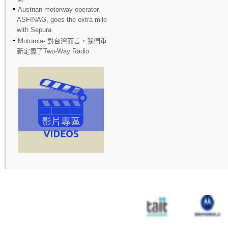
Austrian motorway operator,
ASFINAG, goes the extra mile
with Sepura
Motorola- 對台灣而言，我們重
新定義了Two-Way Radio