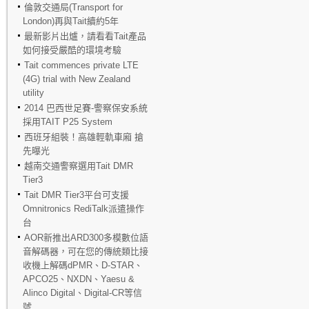
倫敦交通局(Transport for
London)再與Tait續約5年
最新影片出爐，請看看Tait產品
如何接受嚴酷的環境考驗
Tait commences private LTE
(4G) trial with New Zealand
utility
2014 巴西世足賽-警察保安系統
採用TAIT P25 System
西班牙組裝！高雄輕軌車廂 搶
先曝光
越南交通警察選用Tait DMR
Tier3
Tait DMR Tier3平台可支援
Omnitronics RediTalk派遣操作
台
AOR新推出ARD300多模數位語
音解碼器，可在您的傳統類比接
收機上解碼dPMR、D-STAR、
APCO25、NXDN、Yaesu &
Alinco Digital、Digital-CR等信
號