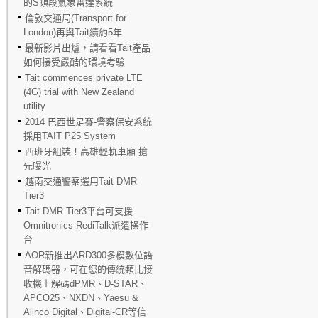
的S頻段氣象雷達系統
倫敦交通局(Transport for
London)再與Tait續約5年
最新影片出爐，請看看Tait產品
如何接受嚴酷的環境考驗
Tait commences private LTE
(4G) trial with New Zealand
utility
2014 巴西世足賽-警察保安系統
採用TAIT P25 System
西班牙組裝！高雄輕軌車廂 搶
先曝光
越南交通警察選用Tait DMR
Tier3
Tait DMR Tier3平台可支援
Omnitronics RediTalk派遣操作
台
AOR新推出ARD300多模數位語
音解碼器，可在您的傳統類比接
收機上解碼dPMR、D-STAR、
APCO25、NXDN、Yaesu &
Alinco Digital、Digital-CR等信