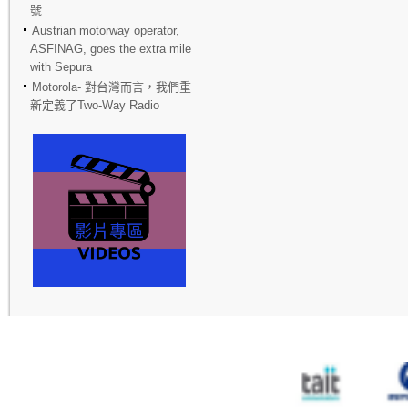
號
Austrian motorway operator,
ASFINAG, goes the extra mile
with Sepura
Motorola- 對台灣而言，我們重
新定義了Two-Way Radio