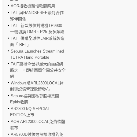
AOR接收機新增軟體應用
TAIT與HANDSFREE簽訂合作
夥伴關係
TAIT 新型數位對講機TP9900
一機切換 DMR、P25 及多頻段
TAIT 併購全球性LMR系統製造
商「 RFI 」
Sepura Launches Streamlined
TETRA Hand Portable
TAIT贏得全世界最大的無線網
路之一，即紐西蘭全國公共安全
網
Windows版ARL2300LOCAL控
制與記憶管理軟體發布
Sepura被英國私募股權集團
Epiris收購
AR2300 I/Q SEPCIAL
EDITION上市
AOR ARL2300LOCAL免費軟體
發布
AR5700D數位通訊接收機的免