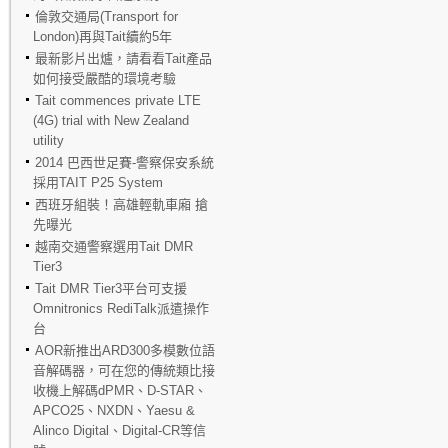
倫敦交通局(Transport for
London)再與Tait續約5年
最新影片出爐，請看看Tait產品
如何接受嚴酷的環境考驗
Tait commences private LTE
(4G) trial with New Zealand
utility
2014 巴西世足賽-警察保安系統
採用TAIT P25 System
西班牙組裝！高雄輕軌車廂 搶
先曝光
越南交通警察選用Tait DMR
Tier3
Tait DMR Tier3平台可支援
Omnitronics RediTalk派遣操作
台
AOR新推出ARD300多模數位語
音解碼器，可在您的傳統類比接
收機上解碼dPMR、D-STAR、
APCO25、NXDN、Yaesu &
Alinco Digital、Digital-CR等信