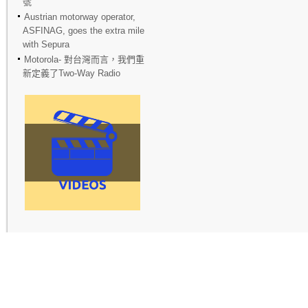
號
Austrian motorway operator,
ASFINAG, goes the extra mile
with Sepura
Motorola- 對台灣而言，我們重
新定義了Two-Way Radio