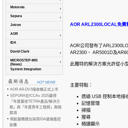
Motorola
Sepura
AOR
ARL2300LOCAL
免費
Jotron
AOR
IDA
AOR
公司發布了
ARL2300L
David Clark
AR2300
、
AR5001D
及
AR6
MICROSTEP-MIS
此獨特的解決方案允許從小
(News)
System Integration
主要特點：
AOR AR-DV3接收機正式上市
SEPURA在ICCAs 2025贏得
透過
USB
控制本地接
「年度最佳TETRA產品/解決方
記憶管理
案」與「年度青年工程師」兩個
掃描
獎項
搜尋
飛航服務總台採用IDA遠端遙控
頻譜顯示
設備