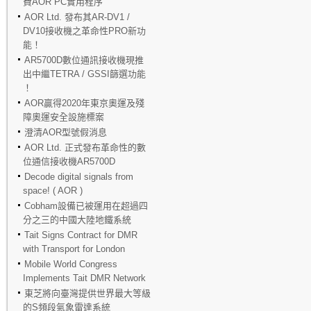
費AOR PC實用程序
AOR Ltd. 發布其AR-DV1 /
DV10接收機之革命性PRO新功
能！
AR5700D數位通訊接收機現推
出中繼TETRA / GSSI篩選功能
！
AOR贏得2020年東京奧運及殘
障奧運安全設施標案
澄清AOR型號假消息
AOR Ltd. 正式發布革命性的數
位通信接收機AR5700D
Decode digital signals from
space! ( AOR )
Cobham設備已被運用在超過四
分之三的中國大陸地鐵系統
Tait Signs Contract for DMR
with Transport for London
Mobile World Congress
Implements Tait DMR Network
東芝將向臺灣提供世界最大等級
的S頻段氣象雷達系統