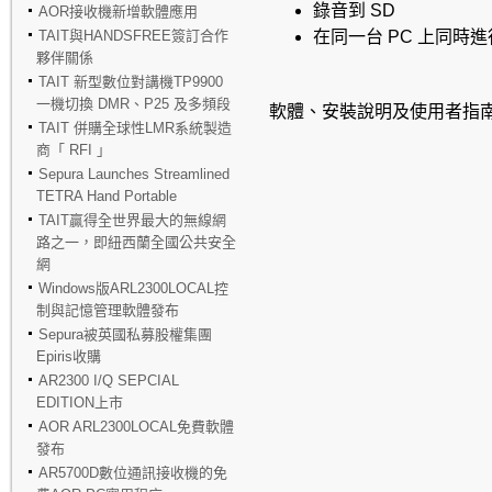
錄音到
SD
AOR接收機新增軟體應用
TAIT與HANDSFREE簽訂合作
在同一台
PC
上同時進
夥伴關係
TAIT 新型數位對講機TP9900
一機切換 DMR、P25 及多頻段
軟體、安裝說明及使用者指
TAIT 併購全球性LMR系統製造
商「 RFI 」
Sepura Launches Streamlined
TETRA Hand Portable
TAIT贏得全世界最大的無線網
路之一，即紐西蘭全國公共安全
網
Windows版ARL2300LOCAL控
制與記憶管理軟體發布
Sepura被英國私募股權集團
Epiris收購
AR2300 I/Q SEPCIAL
EDITION上市
AOR ARL2300LOCAL免費軟體
發布
AR5700D數位通訊接收機的免