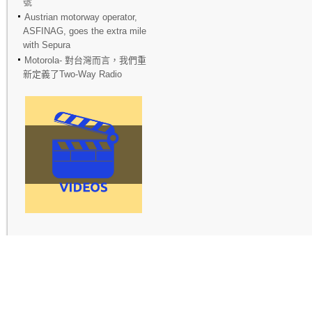
號
Austrian motorway operator,
ASFINAG, goes the extra mile
with Sepura
Motorola- 對台灣而言，我們重
新定義了Two-Way Radio