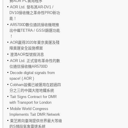
費AOR PC實用程序
AOR Ltd. 發布其AR-DV1 /
DV10接收機之革命性PRO新功
能！
AR5700D數位通訊接收機現推
出中繼TETRA / GSSI篩選功能
！
AOR贏得2020年東京奧運及殘
障奧運安全設施標案
澄清AOR型號假消息
AOR Ltd. 正式發布革命性的數
位通信接收機AR5700D
Decode digital signals from
space! ( AOR )
Cobham設備已被運用在超過四
分之三的中國大陸地鐵系統
Tait Signs Contract for DMR
with Transport for London
Mobile World Congress
Implements Tait DMR Network
東芝將向臺灣提供世界最大等級
的S頻段氣象雷達系統