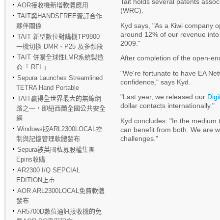
Tait holds several patents asso
AOR接收機新增軟體應用
(WRC).
TAIT與HANDSFREE簽訂合作
Kyd says, "As a Kiwi company ope
夥伴關係
around 12% of our revenue into 
TAIT 新型數位對講機TP9900
2009."
一機切換 DMR、P25 及多頻段
TAIT 併購全球性LMR系統製造
After completion of the open-ende
商「 RFI 」
"We're fortunate to have EA Net
Sepura Launches Streamlined
confidence," says Kyd.
TETRA Hand Portable
"Last year, we released our
Digi
TAIT贏得全世界最大的無線網
dollar contacts internationally."
路之一，即紐西蘭全國公共安全
網
Kyd concludes: "In the medium te
Windows版ARL2300LOCAL控
can benefit from both. We are w
challenges."
制與記憶管理軟體發布
Sepura被英國私募股權集團
Epiris收購
AR2300 I/Q SEPCIAL
EDITION上市
AOR ARL2300LOCAL免費軟體
發布
AR5700D數位通訊接收機的免