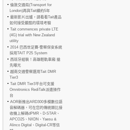
倫敦交通局(Transport for
London)再與Tait續約5年
最新影片出爐，請看看Tait產品
如何接受嚴酷的環境考驗
Tait commences private LTE
(4G) trial with New Zealand
utility
2014 巴西世足賽-警察保安系統
採用TAIT P25 System
西班牙組裝！高雄輕軌車廂 搶
先曝光
越南交通警察選用Tait DMR
Tier3
Tait DMR Tier3平台可支援
Omnitronics RediTalk派遣操作
台
AOR新推出ARD300多模數位語
音解碼器，可在您的傳統類比接
收機上解碼dPMR、D-STAR、
APCO25、NXDN、Yaesu &
Alinco Digital、Digital-CR等信