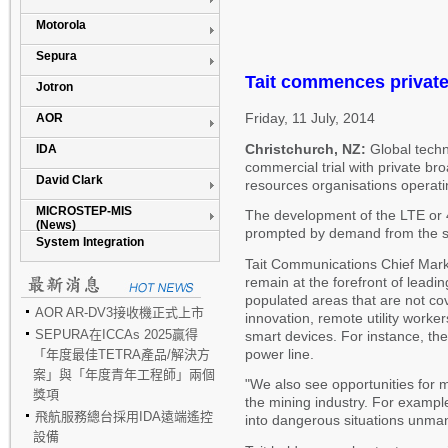
Motorola
Sepura
Tait commences private 
Jotron
Friday, 11 July, 2014
AOR
Christchurch, NZ:
Global techn
IDA
commercial trial with private br
David Clark
resources organisations operati
MICROSTEP-MIS
The development of the LTE or 
(News)
prompted by demand from the sec
System Integration
Tait Communications Chief Marke
remain at the forefront of lead
populated areas that are not cov
AOR AR-DV3接收機正式上市
innovation, remote utility worke
SEPURA在ICCAs 2025贏得
smart devices. For instance, the
power line.
「年度最佳TETRA產品/解決方
案」與「年度青年工程師」兩個
"We also see opportunities for ma
獎項
the mining industry. For example
飛航服務總台採用IDA遠端遙控
into dangerous situations unma
設備