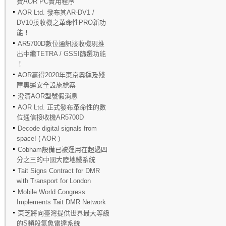
費AOR PC實用程序
AOR Ltd. 發布其AR-DV1 /
DV10接收機之革命性PRO新功
能！
AR5700D數位通訊接收機現推
出中繼TETRA / GSSI篩選功能
！
AOR贏得2020年東京奧運及殘
障奧運安全設施標案
澄清AOR型號假消息
AOR Ltd. 正式發布革命性的數
位通信接收機AR5700D
Decode digital signals from
space! ( AOR )
Cobham設備已被運用在超過四
分之三的中國大陸地鐵系統
Tait Signs Contract for DMR
with Transport for London
Mobile World Congress
Implements Tait DMR Network
東芝將向臺灣提供世界最大等級
的S頻段氣象雷達系統