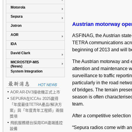
Motorola
Sepura
Austrian motorway oper
Jotron
AOR
ASFINAG, the Austrian state
TETRA communications across
IDA
beginning of 2013 and will be
David Clark
The Austrian motorway and ex
MICROSTEP-MIS
(News)
attention and maintenance wo
System Integration
surveillance to traffic repo
particularly in the road net
of bridges. The terrain presen
AOR AR-DV3接收機正式上市
season is often characterise
SEPURA在ICCAs 2025贏得
team.
「年度最佳TETRA產品/解決方
案」與「年度青年工程師」兩個
After a competitive selecti
獎項
飛航服務總台採用IDA遠端遙控
“Sepura radios come with an
設備