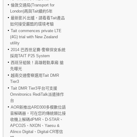
倫敦交通局(Transport for
London)再與Tait續約5年
最新影片出爐，請看看Tait產品
如何接受嚴酷的環境考驗
Tait commences private LTE
(4G) trial with New Zealand
utility
2014 巴西世足賽-警察保安系統
採用TAIT P25 System
西班牙組裝！高雄輕軌車廂 搶
先曝光
越南交通警察選用Tait DMR
Tier3
Tait DMR Tier3平台可支援
Omnitronics RediTalk派遣操作
台
AOR新推出ARD300多模數位語
音解碼器，可在您的傳統類比接
收機上解碼dPMR、D-STAR、
APCO25、NXDN、Yaesu &
Alinco Digital、Digital-CR等信