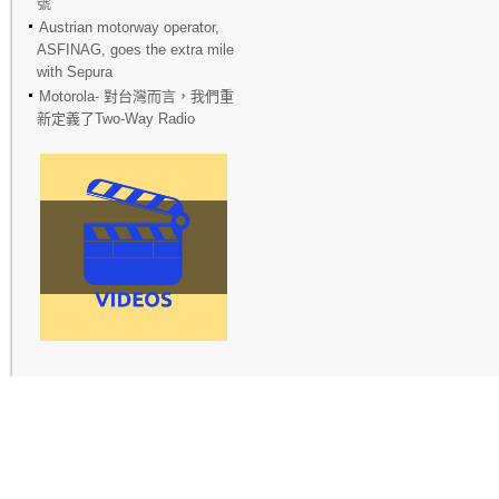
號
Austrian motorway operator,
ASFINAG, goes the extra mile
with Sepura
Motorola- 對台灣而言，我們重
新定義了Two-Way Radio