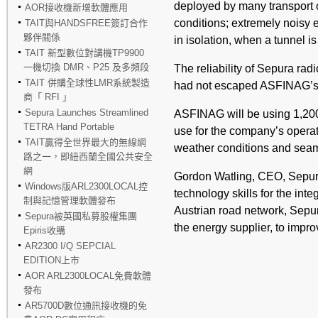
deployed by many transport o
AOR接收機新增軟體應用
conditions; extremely noisy e
TAIT與HANDSFREE簽訂合作
夥伴關係
in isolation, when a tunnel i
TAIT 新型數位對講機TP9900
一機切換 DMR、P25 及多頻段
The reliability of Sepura ra
TAIT 併購全球性LMR系統製造
had not escaped ASFINAG’s 
商「 RFI 」
Sepura Launches Streamlined
ASFINAG will be using 1,20
TETRA Hand Portable
use for the company’s operat
TAIT贏得全世界最大的無線網
weather conditions and seamle
路之一，即紐西蘭全國公共安全
網
Gordon Watling, CEO, Sepura
Windows版ARL2300LOCAL控
technology skills for the integ
制與記憶管理軟體發布
Austrian road network, Sepur
Sepura被英國私募股權集團
the energy supplier, to impr
Epiris收購
AR2300 I/Q SEPCIAL
EDITION上市
AOR ARL2300LOCAL免費軟體
發布
AR5700D數位通訊接收機的免