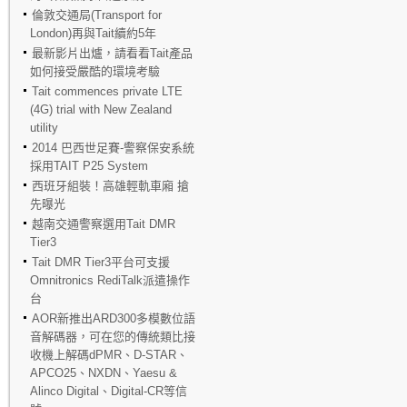
倫敦交通局(Transport for
London)再與Tait續約5年
最新影片出爐，請看看Tait產品
如何接受嚴酷的環境考驗
Tait commences private LTE
(4G) trial with New Zealand
utility
2014 巴西世足賽-警察保安系統
採用TAIT P25 System
西班牙組裝！高雄輕軌車廂 搶
先曝光
越南交通警察選用Tait DMR
Tier3
Tait DMR Tier3平台可支援
Omnitronics RediTalk派遣操作
台
AOR新推出ARD300多模數位語
音解碼器，可在您的傳統類比接
收機上解碼dPMR、D-STAR、
APCO25、NXDN、Yaesu &
Alinco Digital、Digital-CR等信