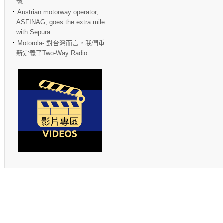
號
Austrian motorway operator,
ASFINAG, goes the extra mile
with Sepura
Motorola- 對台灣而言，我們重
新定義了Two-Way Radio