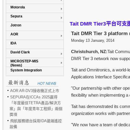
Motorola
Sepura
Tait DMR Tier3
平台可支
Jotron
Tait DMR Tier 3 platform
AOR
Monday 13 January, 2014
IDA
Christchurch, NZ:
Tait Commun
David Clark
DMR Tier 3 network now suppo
MICROSTEP-MIS
(News)
Tait and Omnitronics, a world-
System Integration
Applications Interface Specific
"Our partnership with other op
AOR AR-DV3接收機正式上市
flexibility when implementing a
SEPURA在ICCAs 2025贏得
「年度最佳TETRA產品/解決方
Tait has demonstrated its commi
案」與「年度青年工程師」兩個
organization works with partner
獎項
飛航服務總台採用IDA遠端遙控
"We now have a team of dedicat
設備