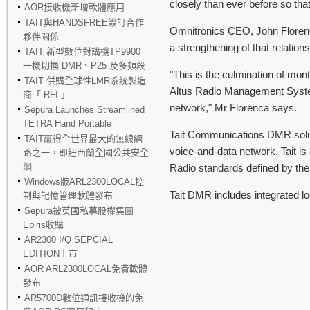
closely than ever before so tha
AOR接收機新增軟體應用
TAIT與HANDSFREE簽訂合作
Omnitronics CEO, John Florenca
夥伴關係
a strengthening of that relation
TAIT 新型數位對講機TP9900
一機切換 DMR、P25 及多頻段
"This is the culmination of mon
TAIT 併購全球性LMR系統製造
Altus Radio Management System.
商「 RFI 」
network," Mr Florenca says.
Sepura Launches Streamlined
TETRA Hand Portable
Tait Communications DMR soluti
TAIT贏得全世界最大的無線網
voice-and-data network. Tait is
路之一，即紐西蘭全國公共安全
網
Radio standards defined by th
Windows版ARL2300LOCAL控
Tait DMR includes integrated l
制與記憶管理軟體發布
Sepura被英國私募股權集團
Epiris收購
AR2300 I/Q SEPCIAL
EDITION上市
AOR ARL2300LOCAL免費軟體
發布
AR5700D數位通訊接收機的免