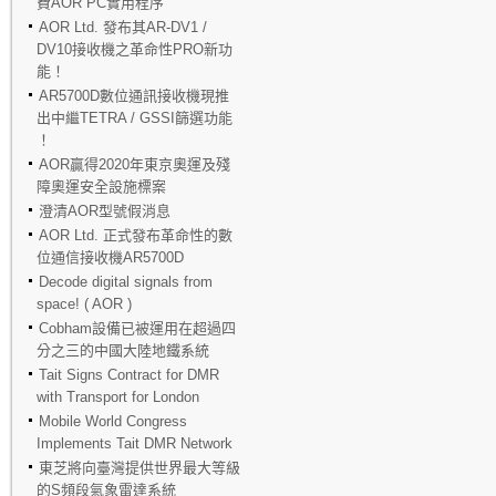
費AOR PC實用程序
AOR Ltd. 發布其AR-DV1 /
DV10接收機之革命性PRO新功
能！
AR5700D數位通訊接收機現推
出中繼TETRA / GSSI篩選功能
！
AOR贏得2020年東京奧運及殘
障奧運安全設施標案
澄清AOR型號假消息
AOR Ltd. 正式發布革命性的數
位通信接收機AR5700D
Decode digital signals from
space! ( AOR )
Cobham設備已被運用在超過四
分之三的中國大陸地鐵系統
Tait Signs Contract for DMR
with Transport for London
Mobile World Congress
Implements Tait DMR Network
東芝將向臺灣提供世界最大等級
的S頻段氣象雷達系統