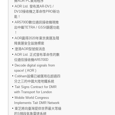
費AOR PC實用程序
AOR Ltd. 發布其AR-DV1 /
DV10接收機之革命性PRO新功
能！
AR5700D數位通訊接收機現推
出中繼TETRA / GSSI篩選功能
！
AOR贏得2020年東京奧運及殘
障奧運安全設施標案
澄清AOR型號假消息
AOR Ltd. 正式發布革命性的數
位通信接收機AR5700D
Decode digital signals from
space! ( AOR )
Cobham設備已被運用在超過四
分之三的中國大陸地鐵系統
Tait Signs Contract for DMR
with Transport for London
Mobile World Congress
Implements Tait DMR Network
東芝將向臺灣提供世界最大等級
的S頻段氣象雷達系統