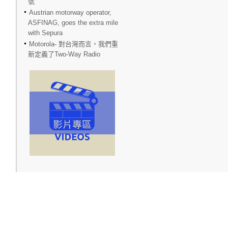
號
Austrian motorway operator,
ASFINAG, goes the extra mile
with Sepura
Motorola- 對台灣而言，我們重
新定義了Two-Way Radio