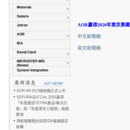
Motorola
Sepura
AOR
贏得
2020
年東京奧運
Jotron
AOR
中文新聞稿
IDA
英文新聞稿
David Clark
MICROSTEP-MIS
(News)
System Integration
AOR AR-DV3接收機正式上市
SEPURA在ICCAs 2025贏得
「年度最佳TETRA產品/解決方
案」與「年度青年工程師」兩個
獎項
飛航服務總台採用IDA遠端遙控
設備