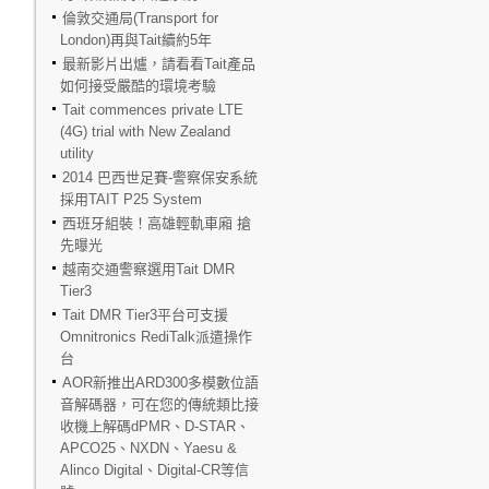
倫敦交通局(Transport for
London)再與Tait續約5年
最新影片出爐，請看看Tait產品
如何接受嚴酷的環境考驗
Tait commences private LTE
(4G) trial with New Zealand
utility
2014 巴西世足賽-警察保安系統
採用TAIT P25 System
西班牙組裝！高雄輕軌車廂 搶
先曝光
越南交通警察選用Tait DMR
Tier3
Tait DMR Tier3平台可支援
Omnitronics RediTalk派遣操作
台
AOR新推出ARD300多模數位語
音解碼器，可在您的傳統類比接
收機上解碼dPMR、D-STAR、
APCO25、NXDN、Yaesu &
Alinco Digital、Digital-CR等信