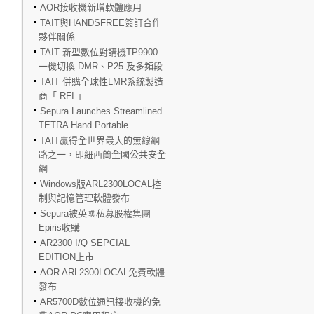
AOR接收機新增軟體應用
TAIT與HANDSFREE簽訂合作
夥伴關係
TAIT 新型數位對講機TP9900
一機切換 DMR、P25 及多頻段
TAIT 併購全球性LMR系統製造
商「 RFI 」
Sepura Launches Streamlined
TETRA Hand Portable
TAIT贏得全世界最大的無線網
路之一，即紐西蘭全國公共安全
網
Windows版ARL2300LOCAL控
制與記憶管理軟體發布
Sepura被英國私募股權集團
Epiris收購
AR2300 I/Q SEPCIAL
EDITION上市
AOR ARL2300LOCAL免費軟體
發布
AR5700D數位通訊接收機的免