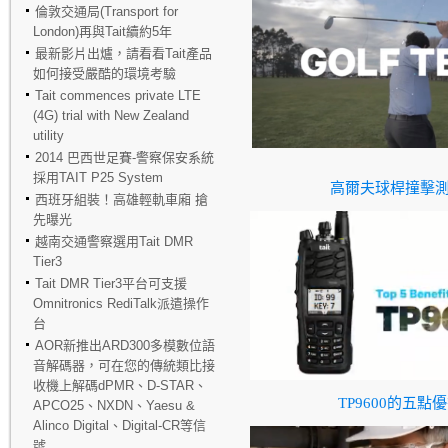
倫敦交通局(Transport for
London)再與Tait續約5年
最新影片出爐，請看看Tait產品
如何接受嚴酷的環境考驗
Tait commences private LTE
(4G) trial with New Zealand
utility
2014 巴西世足賽-警察保安系統
採用TAIT P25 System
高爾夫球桿撞擊
西班牙組裝！高雄輕軌車廂 搶
先曝光
越南交通警察選用Tait DMR
Tier3
Tait DMR Tier3平台可支援
Omnitronics RediTalk派遣操作
台
AOR新推出ARD300多模數位語
音解碼器，可在您的傳統類比接
收機上解碼dPMR、D-STAR、
TP9600的五點
APCO25、NXDN、Yaesu &
Alinco Digital、Digital-CR等信
號