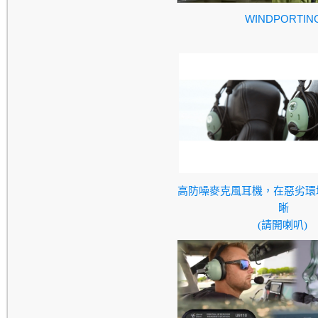
WINDPORTIN
高防噪麥克風耳機，在惡劣環
晰
(請開喇叭)