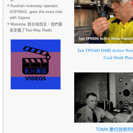
Austrian motorway operator,
ASFINAG, goes the extra mile
with Sepura
Motorola- 對台灣而言，我們重
新定義了Two-Way Radio
Tait TP9500 DMR Active Nois
Coal Wash Plan
TDMA
數位技術的