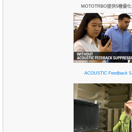
MOTOTRBO
5
提供
種優化
ACOUSTIC Feedback S