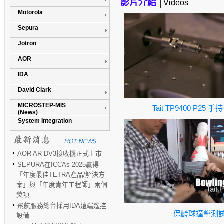
影片介紹
│Videos
Motorola
Sepura
Jotron
AOR
IDA
David Clark
MICROSTEP-MIS
Tait TP9400 P25
手持
(News)
System Integration
AOR AR-DV3接收機正式上市
SEPURA在ICCAs 2025贏得
「年度最佳TETRA產品/解決方
案」與「年度青年工程師」兩個
獎項
飛航服務總台採用IDA遠端遙控
保齡球撞擊測
設備