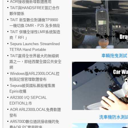
AOR接收機新增軟體應用
TAIT與HANDSFREE簽訂合作
夥伴關係
TAIT 新型數位對講機TP9900
一機切換 DMR、P25 及多頻段
TAIT 併購全球性LMR系統製造
商「 RFI 」
Sepura Launches Streamlined
TETRA Hand Portable
車輛拖曳測試
TAIT贏得全世界最大的無線網
路之一，即紐西蘭全國公共安全
網
Windows版ARL2300LOCAL控
制與記憶管理軟體發布
Sepura被英國私募股權集團
Epiris收購
AR2300 I/Q SEPCIAL
EDITION上市
AOR ARL2300LOCAL免費軟體
發布
洗車機防水測
AR5700D數位通訊接收機的免
費AOR PC實用程序