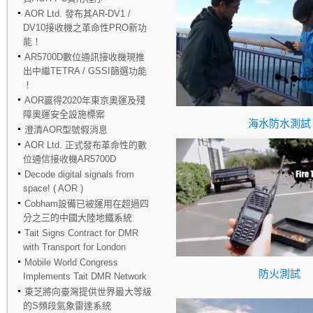
AOR Ltd. 發布其AR-DV1 /
DV10接收機之革命性PRO新功
能！
AR5700D數位通訊接收機現推
出中繼TETRA / GSSI篩選功能
！
AOR贏得2020年東京奧運及殘
障奧運安全設施標案
海水防水測試
澄清AOR型號假消息
AOR Ltd. 正式發布革命性的數
位通信接收機AR5700D
Decode digital signals from
space! ( AOR )
Cobham設備已被運用在超過四
分之三的中國大陸地鐵系統
Tait Signs Contract for DMR
with Transport for London
Mobile World Congress
防火測試
Implements Tait DMR Network
東芝將向臺灣提供世界最大等級
的S頻段氣象雷達系統