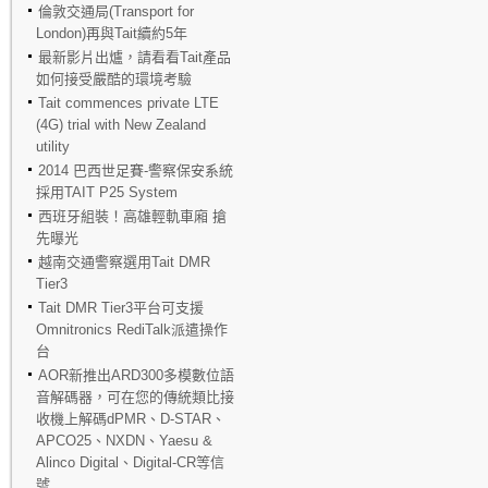
倫敦交通局(Transport for
London)再與Tait續約5年
最新影片出爐，請看看Tait產品
如何接受嚴酷的環境考驗
Tait commences private LTE
(4G) trial with New Zealand
utility
2014 巴西世足賽-警察保安系統
採用TAIT P25 System
西班牙組裝！高雄輕軌車廂 搶
先曝光
越南交通警察選用Tait DMR
Tier3
Tait DMR Tier3平台可支援
Omnitronics RediTalk派遣操作
台
AOR新推出ARD300多模數位語
音解碼器，可在您的傳統類比接
收機上解碼dPMR、D-STAR、
APCO25、NXDN、Yaesu &
Alinco Digital、Digital-CR等信
號