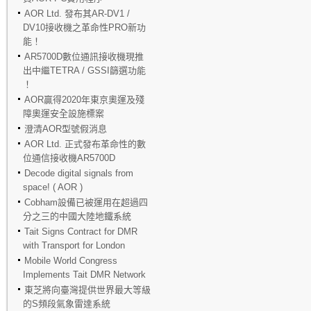
AOR Ltd. 發布其AR-DV1 /
DV10接收機之革命性PRO新功
能！
AR5700D數位通訊接收機現推
出中繼TETRA / GSSI篩選功能
！
AOR贏得2020年東京奧運及殘
障奧運安全設施標案
澄清AOR型號假消息
AOR Ltd. 正式發布革命性的數
位通信接收機AR5700D
Decode digital signals from
space! ( AOR )
Cobham設備已被運用在超過四
分之三的中國大陸地鐵系統
Tait Signs Contract for DMR
with Transport for London
Mobile World Congress
Implements Tait DMR Network
東芝將向臺灣提供世界最大等級
的S頻段氣象雷達系統