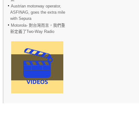
Austrian motorway operator,
ASFINAG, goes the extra mile
with Sepura
Motorola- 對台灣而言，我們重
新定義了Two-Way Radio