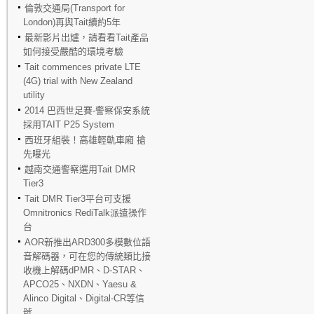
倫敦交通局(Transport for
London)再與Tait續約5年
最新影片出爐，請看看Tait產品
如何接受嚴酷的環境考驗
Tait commences private LTE
(4G) trial with New Zealand
utility
2014 巴西世足賽-警察保安系統
採用TAIT P25 System
西班牙組裝！高雄輕軌車廂 搶
先曝光
越南交通警察選用Tait DMR
Tier3
Tait DMR Tier3平台可支援
Omnitronics RediTalk派遣操作
台
AOR新推出ARD300多模數位語
音解碼器，可在您的傳統類比接
收機上解碼dPMR、D-STAR、
APCO25、NXDN、Yaesu &
Alinco Digital、Digital-CR等信
號