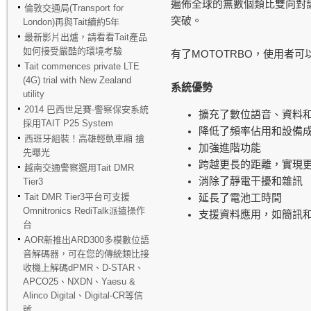
遍佈全球的無數個類比雙向對
倫敦交通局(Transport for
突破。
London)再與Tait續約5年
最新影片出爐，請看看Tait產品
如何接受嚴酷的環境考驗
MOTOTRBO
有了
，使用者可
Tait commences private LTE
(4G) trial with New Zealand
系統優勢
utility
2014 巴西世足賽-警察保安系統
擴充了數位語音、資料
採用TAIT P25 System
降低了頻率佔用和設備
西班牙組裝！高雄輕軌車廂 搶
加強進階功能
先曝光
跨越更長的距離，實現
越南交通警察選用Tait DMR
消除了靜電干擾和雜訊
Tier3
Tait DMR Tier3平台可支援
延長了電池工時間
Omnitronics RediTalk派遣操作
支援資料應用，如簡訊
台
AOR新推出ARD300多模數位語
音解碼器，可在您的傳統類比接
收機上解碼dPMR、D-STAR、
APCO25、NXDN、Yaesu &
Alinco Digital、Digital-CR等信
號