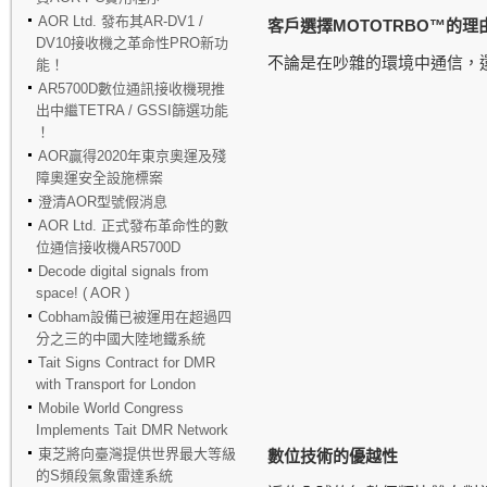
AOR Ltd. 發布其AR-DV1 /
MOTOTRBO™
客戶選擇
的理
DV10接收機之革命性PRO新功
不論是在吵雜的環境中通信，
能！
AR5700D數位通訊接收機現推
出中繼TETRA / GSSI篩選功能
！
AOR贏得2020年東京奧運及殘
障奧運安全設施標案
澄清AOR型號假消息
AOR Ltd. 正式發布革命性的數
位通信接收機AR5700D
Decode digital signals from
space! ( AOR )
Cobham設備已被運用在超過四
分之三的中國大陸地鐵系統
Tait Signs Contract for DMR
with Transport for London
Mobile World Congress
Implements Tait DMR Network
東芝將向臺灣提供世界最大等級
數位技術的優越性
的S頻段氣象雷達系統