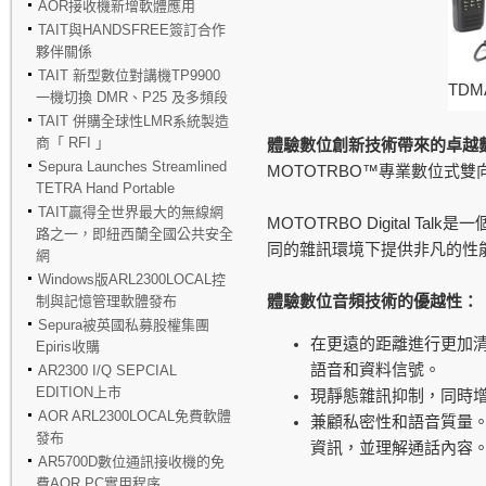
AOR接收機新增軟體應用
TAIT與HANDSFREE簽訂合作
夥伴關係
TAIT 新型數位對講機TP9900
TDMA
一機切換 DMR、P25 及多頻段
TAIT 併購全球性LMR系統製造
商「 RFI 」
體驗數位創新技術帶來的卓越
Sepura Launches Streamlined
MOTOTRBO™
專業數位式雙
TETRA Hand Portable
TAIT贏得全世界最大的無線網
MOTOTRBO Digital Talk
是一
路之一，即紐西蘭全國公共安全
同的雜訊環境下提供非凡的性
網
Windows版ARL2300LOCAL控
制與記憶管理軟體發布
體驗數位音頻技術的優越性：
Sepura被英國私募股權集團
在更遠的距離進行更加
Epiris收購
語音和資料信號。
AR2300 I/Q SEPCIAL
EDITION上市
現靜態雜訊抑制，同時
AOR ARL2300LOCAL免費軟體
兼顧私密性和語音質量。
發布
資訊，並理解通話內容。
AR5700D數位通訊接收機的免
費AOR PC實用程序