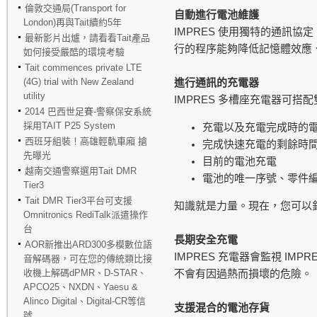
倫敦交通局(Transport for
自動進行電池維護
London)再與Tait續約5年
IMPRES
使用獨特的通訊協定
最新影片出爐，請看看Tait產品
行的程序能夠降低記憶體效應
如何接受嚴酷的環境考驗
Tait commences private LTE
(4G) trial with New Zealand
進行通訊的充電器
utility
IMPRES
多槽座充電器可搭配
2014 巴西世足賽-警察保安系統
採用TAIT P25 System
充電以及充電完成時的電
西班牙組裝！高雄輕軌車廂 搶
完成快速充電的剩餘時間
先曝光
目前的電池充電
越南交通警察選用Tait DMR
電池的唯一序號、零件
Tier3
Tait DMR Tier3平台可支援
知識就是力量。現在，您可以
Omnitronics RediTalk派遣操作
台
長期安全充電
AOR新推出ARD300多模數位語
IMPRES
IMPR
充電器會監視
音解碼器，可在您的傳統類比接
收機上解碼dPMR、D-STAR、
不會有因過熱而損壞的危險。
APCO25、NXDN、Yaesu &
Alinco Digital、Digital-CR等信
支援混合的電池存貨
號