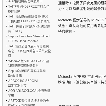
AOR接收機新增軟體應用
通話時，拉開了與麥克風的距
TAIT與HANDSFREE簽訂合作
力，可以降低發射端的背景雜
夥伴關係
TAIT 新型數位對講機TP9900
Motorola
IMPRES
獨步業界的
一機切換 DMR、P25 及多頻段
效應、延長電池的使用壽命週
TAIT 併購全球性LMR系統製造
商「 RFI 」
待命狀態。
Sepura Launches Streamlined
TETRA Hand Portable
TAIT贏得全世界最大的無線網
路之一，即紐西蘭全國公共安全
網
Windows版ARL2300LOCAL控
制與記憶管理軟體發布
Sepura被英國私募股權集團
Epiris收購
Motorola IMPRES
I
電池搭配
AR2300 I/Q SEPCIAL
進階功能，讓您擁有卓越、持
EDITION上市
AOR ARL2300LOCAL免費軟體
發布
AR5700D數位通訊接收機的免
費AOR PC實用程序