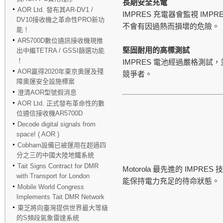
長期安全充電
AOR Ltd. 發布其AR-DV1 /
IMPRES
IMPR
充電器會監視
DV10接收機之革命性PRO新功
不會有因過熱而損壞的危險。
能！
AR5700D數位通訊接收機現推
堅固耐用的高標測試
出中繼TETRA / GSSI篩選功能
！
IMPRES
電池經過嚴格測試，
AOR贏得2020年東京奧運及殘
競爭者。
障奧運安全設施標案
澄清AOR型號假消息
AOR Ltd. 正式發布革命性的數
位通信接收機AR5700D
Decode digital signals from
space! ( AOR )
Cobham設備已被運用在超過四
分之三的中國大陸地鐵系統
Tait Signs Contract for DMR
Motorola
IMPRES
最先進的
技
with Transport for London
能保持電力充足的待命狀態。
Mobile World Congress
Implements Tait DMR Network
東芝將向臺灣提供世界最大等級
的S頻段氣象雷達系統