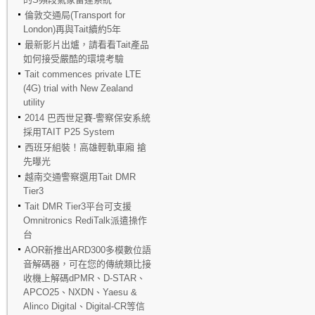
倫敦交通局(Transport for
London)再與Tait續約5年
最新影片出爐，請看看Tait產品
如何接受嚴酷的環境考驗
Tait commences private LTE
(4G) trial with New Zealand
utility
2014 巴西世足賽-警察保安系統
採用TAIT P25 System
西班牙組裝！高雄輕軌車廂 搶
先曝光
越南交通警察選用Tait DMR
Tier3
Tait DMR Tier3平台可支援
Omnitronics RediTalk派遣操作
台
AOR新推出ARD300多模數位語
音解碼器，可在您的傳統類比接
收機上解碼dPMR、D-STAR、
APCO25、NXDN、Yaesu &
Alinco Digital、Digital-CR等信