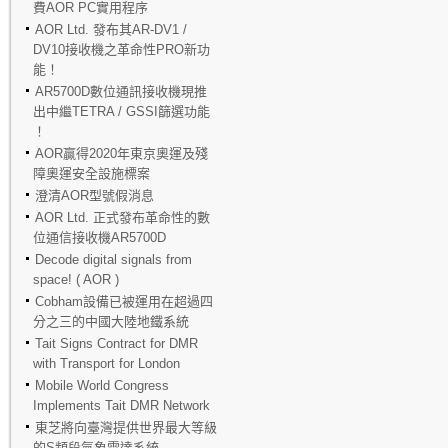
費AOR PC實用程序
AOR Ltd. 發布其AR-DV1 /
DV10接收機之革命性PRO新功
能！
AR5700D數位通訊接收機現推
出中繼TETRA / GSSI篩選功能
！
AOR贏得2020年東京奧運及殘
障奧運安全設施標案
澄清AOR型號假消息
AOR Ltd. 正式發布革命性的數
位通信接收機AR5700D
Decode digital signals from
space! ( AOR )
Cobham設備已被運用在超過四
分之三的中國大陸地鐵系統
Tait Signs Contract for DMR
with Transport for London
Mobile World Congress
Implements Tait DMR Network
東芝將向臺灣提供世界最大等級
的S頻段氣象雷達系統