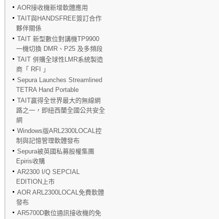
AOR接收機新增軟體應用
TAIT與HANDSFREE簽訂合作
夥伴關係
TAIT 新型數位對講機TP9900
一機切換 DMR、P25 及多頻段
TAIT 併購全球性LMR系統製造
商「 RFI 」
Sepura Launches Streamlined
TETRA Hand Portable
TAIT贏得全世界最大的無線網
路之一，即紐西蘭全國公共安全
網
Windows版ARL2300LOCAL控
制與記憶管理軟體發布
Sepura被英國私募股權集團
Epiris收購
AR2300 I/Q SEPCIAL
EDITION上市
AOR ARL2300LOCAL免費軟體
發布
AR5700D數位通訊接收機的免