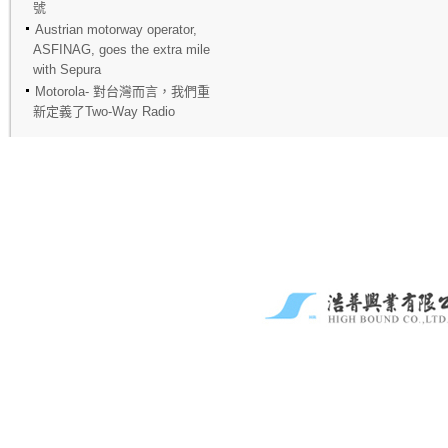
號
Austrian motorway operator,
ASFINAG, goes the extra mile
with Sepura
Motorola- 對台灣而言，我們重
新定義了Two-Way Radio