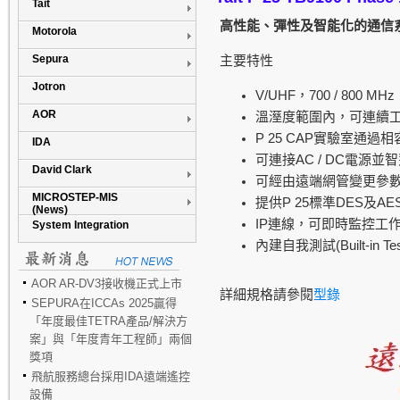
Tait
高性能、彈性及智能化的通信
Motorola
Sepura
主要特性
Jotron
V/UHF
700 / 800 MHz
，
AOR
溫溼度範圍內，可連續
P 25 CAP
實驗室通過相
IDA
AC / DC
可連接
電源並智
David Clark
可經由遠端網管變更參
MICROSTEP-MIS
P 25
DES
AE
提供
標準
及
(News)
IP
連線，可即時監控工
System Integration
(Built-in Te
內建自我測試
AOR AR-DV3接收機正式上市
詳細規格請參閱
型錄
SEPURA在ICCAs 2025贏得
「年度最佳TETRA產品/解決方
案」與「年度青年工程師」兩個
獎項
飛航服務總台採用IDA遠端遙控
設備